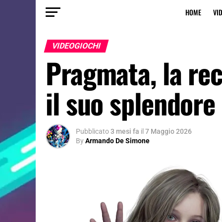
HOME
VI
VIDEOGIOCHI
Pragmata, la re
il suo splendore
Pubblicato
3 mesi fa
il
7 Maggio 2026
By
Armando De Simone