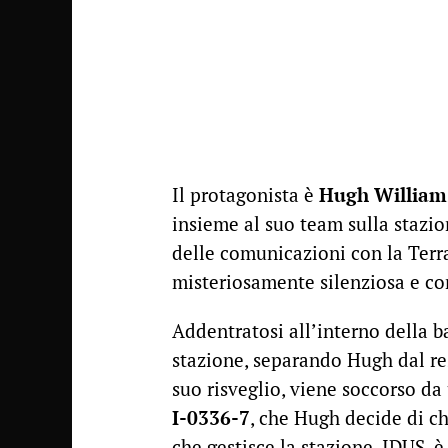
Il protagonista è
Hugh William
insieme al suo team sulla stazi
delle comunicazioni con la Terra.
misteriosamente silenziosa e c
Addentratosi all’interno della b
stazione, separando Hugh dal re
suo risveglio, viene soccorso da
I-0336-7
, che Hugh decide di c
che gestisce la stazione, IDUS, è