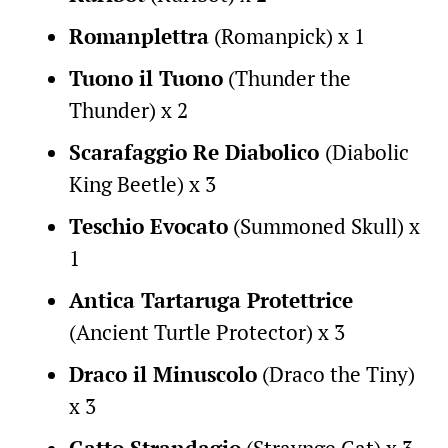
Romanplettra
(Romanpick) x 1
Tuono il Tuono
(Thunder the
Thunder) x 2
Scarafaggio Re Diabolico
(Diabolic
King Beetle) x 3
Teschio Evocato
(Summoned Skull) x
1
Antica Tartaruga Protettrice
(Ancient Turtle Protector) x 3
Draco il Minuscolo
(Draco the Tiny)
x 3
Gatto Strandagio
(Straynge Cat) x 3