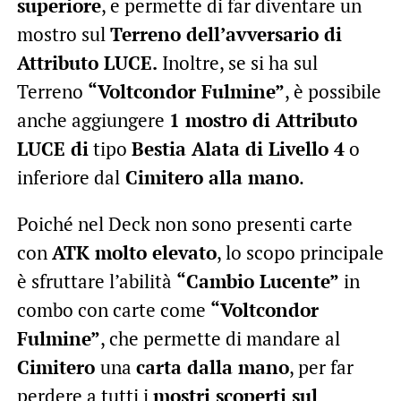
superiore
, e permette di far diventare un
mostro sul
Terreno dell’avversario di
Attributo LUCE.
Inoltre, se si ha sul
Terreno
“Voltcondor Fulmine”
, è possibile
anche aggiungere
1 mostro di Attributo
LUCE di
tipo
Bestia Alata di Livello 4
o
inferiore dal
Cimitero alla mano
.
Poiché nel Deck non sono presenti carte
con
ATK molto elevato
, lo scopo principale
è sfruttare l’abilità
“Cambio Lucente”
in
combo con carte come
“Voltcondor
Fulmine”
, che permette di mandare al
Cimitero
una
carta dalla mano
, per far
perdere a tutti i
mostri scoperti sul