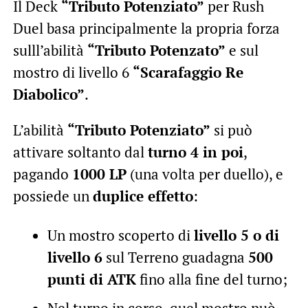
Il Deck
“Tributo Potenziato”
per Rush
Duel basa principalmente la propria forza
sulll’abilità
“Tributo Potenzato”
e sul
mostro di livello 6
“Scarafaggio Re
Diabolico”
.
L’abilità
“Tributo Potenziato”
si può
attivare soltanto dal
turno 4 in poi
,
pagando
1000 LP
(una volta per duello), e
possiede un
duplice effetto
:
Un mostro scoperto di
livello 5 o di
livello 6
sul Terreno guadagna
500
punti di ATK
fino alla fine del turno;
Nel turno in corso, quel mostro può