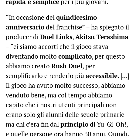
rapida e semplice
per i più giovani.
“In occasione del
quindicesimo
anniversario
del franchise” – ha spiegato il
producer di
Duel Links
,
Akitsu Terashima
– “ci siamo accorti che il gioco stava
diventando molto
complicato
, per questo
abbiamo creato
Rush Duel
, per
semplificarlo e renderlo più
accessibile
. […]
Il gioco ha avuto molto successo, abbiamo
venduto bene, ma col tempo abbiamo
capito che i nostri utenti principali non
erano solo gli alunni delle scuole primarie
ma chi c’era fin dal
principio
di Yu-Gi-Oh!,
e quelle persone ora hanno 30 anni. Quindi,