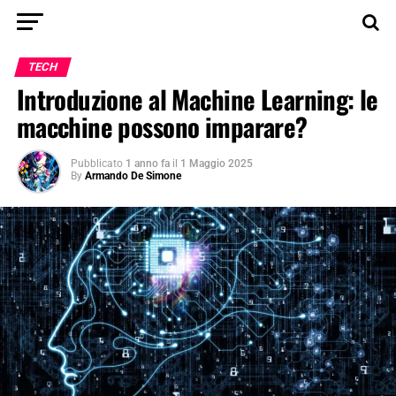
TECH
Introduzione al Machine Learning: le
macchine possono imparare?
Pubblicato
1 anno fa
il
1 Maggio 2025
By
Armando De Simone