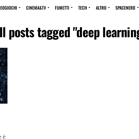
DEOGIOCHI
CINEMA&TV
FUMETTI
TECH
ALTRO
SPACENERD
ll posts tagged "deep learnin
e è