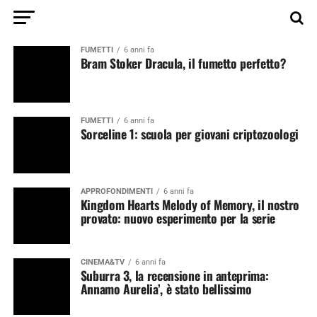
FUMETTI
6 anni fa
Bram Stoker Dracula, il fumetto perfetto?
FUMETTI
6 anni fa
Sorceline 1: scuola per giovani criptozoologi
APPROFONDIMENTI
6 anni fa
Kingdom Hearts Melody of Memory, il nostro
provato: nuovo esperimento per la serie
CINEMA&TV
6 anni fa
Suburra 3, la recensione in anteprima:
Annamo Aurelia’, è stato bellissimo