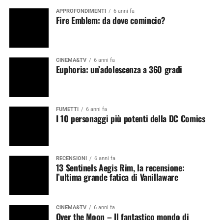
APPROFONDIMENTI
6 anni fa
Fire Emblem: da dove comincio?
CINEMA&TV
6 anni fa
Euphoria: un’adolescenza a 360 gradi
FUMETTI
6 anni fa
I 10 personaggi più potenti della DC Comics
RECENSIONI
6 anni fa
13 Sentinels Aegis Rim, la recensione:
l’ultima grande fatica di Vanillaware
CINEMA&TV
6 anni fa
Over the Moon – Il fantastico mondo di