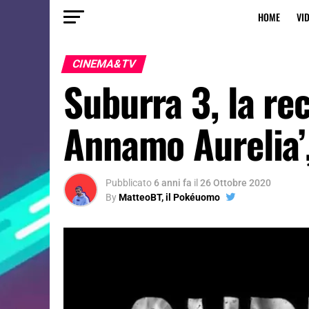
HOME
VI
CINEMA&TV
Suburra 3, la re
Annamo Aurelia’,
Pubblicato
6 anni fa
il
26 Ottobre 2020
By
MatteoBT, il Pokéuomo