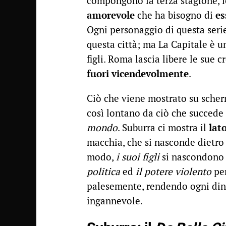
compongono la terza stagione, l
amorevole
che ha bisogno di
es
Ogni personaggio di questa seri
questa città; ma La Capitale è 
figli. Roma lascia libere le sue
fuori vicendevolmente
.
Ciò che viene mostrato su scher
così lontano da ciò che succede
mondo
. Suburra ci mostra il
lat
macchia, che si nasconde dietro l
modo,
i suoi figli
si nascondono
politica
ed
il potere violento
pe
palesemente, rendendo ogni di
ingannevole.