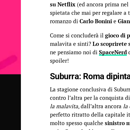
su Netflix
(ed ancora prima nel
spietata che mai per regalare a t
romanzo di
Carlo Bonini
e
Gian
Come si concluderà il
gioco di 
malavita e sinti?
Lo scoprirete
ne pensiamo noi di
SpaceNerd
d
spoiler!
Suburra: Roma dipint
La stagione conclusiva di Subur
contro l’altra per la conquista d
la malavita
, dall’altra ancora
la
perfetto ritratto della capitale i
molto spesso qualche
sinistro 