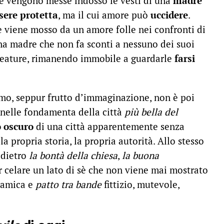
e vengono messe indosso le vesti di una
madre
sere protetta
, ma il cui amore può
uccidere
.
e viene mosso da un amore folle nei confronti di
una madre che non fa sconti a nessuno dei suoi
 creature, rimanendo immobile a guardarle
farsi
mo, seppur frutto d’immaginazione, non è poi
 nelle fondamenta della città
più bella del
o oscuro
di una città apparentemente senza
a propria storia, la propria autorità. Allo stesso
 dietro
la bontà della chiesa
,
la buona
r celare un lato di sè che non viene mai mostrato
namica e
patto tra bande
fittizio, mutevole,