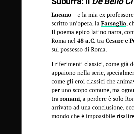
Suburra: il
De Bello Ci
Lucano
– e la mia ex professore
scritto un’opera, la
Farsaglia
, 
Il poema epico latino narra, com
Roma nel
48 a.C.
tra
Cesare e 
sul possesso di Roma.
I riferimenti classici, come già 
appaiono nella serie, specialme
come gli eroi classici che anim
per uno scopo comune, ma ognun
tra
romani
, a perdere è solo R
arrivato ad una conclusione, ecco
mondo che è impossibile risalire