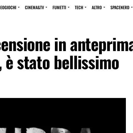
DEOGIOCHI
CINEMA&TV
FUMETTI
TECH
ALTRO
SPACENERD
censione in anteprim
 è stato bellissimo