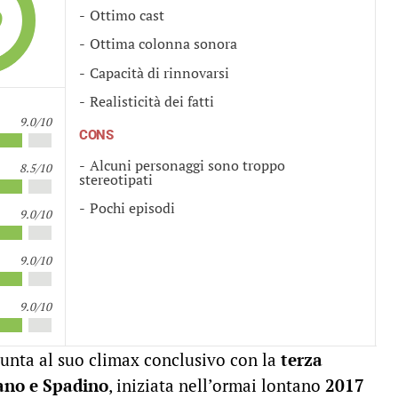
9
Ottimo cast
Ottima colonna sonora
Capacità di rinnovarsi
Realisticità dei fatti
9.0/10
CONS
Alcuni personaggi sono troppo
8.5/10
stereotipati
Pochi episodi
9.0/10
9.0/10
9.0/10
iunta al suo climax conclusivo con la
terza
ano e Spadino
, iniziata nell’ormai lontano
2017