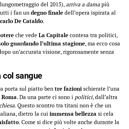
 lungometraggio del 2015),
arriva a dama
più
utti i fan un
degno finale
dell’opera ispirata al
carlo De Cataldo
.
potere
che vede
La Capitale
contesa tra politici,
 solo guardando l’ultima stagione
, ma ecco cosa
opo un’accurata visione, rigorosamente senza
a col sangue
ra porta sul piatto ben
tre fazioni
schierate l’una
i
Roma
. Da una parte ci sono i
politici
, dall’altra
 chiesa
. Questo scontro tra titani non è che un
taliana, dietro la cui
immensa bellezza
si cela
misfatto
. Come si dice più volte anche durante la