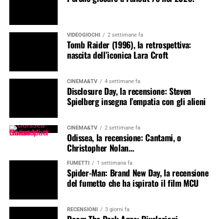
VIDEOGIOCHI
2 settimane fa
Tomb Raider (1996), la retrospettiva:
nascita dell’iconica Lara Croft
CINEMA&TV
4 settimane fa
Disclosure Day, la recensione: Steven
Spielberg insegna l’empatia con gli alieni
CINEMA&TV
2 settimane fa
Odissea, la recensione: Cantami, o
Christopher Nolan…
FUMETTI
1 settimana fa
Spider-Man: Brand New Day, la recensione
del fumetto che ha ispirato il film MCU
RECENSIONI
3 giorni fa
Doom The Dark Ages: Rivelazioni –