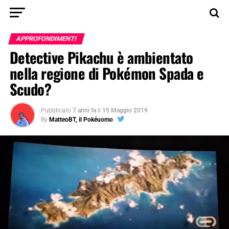
APPROFONDIMENTI
Detective Pikachu è ambientato
nella regione di Pokémon Spada e
Scudo?
Pubblicato
7 anni fa
il
15 Maggio 2019
By
MatteoBT, il Pokéuomo