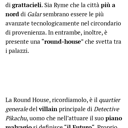
di
grattacieli
. Sia Ryme che la città
più a
nord
di
Galar
sembrano essere le più
avanzate tecnologicamente nel circondario
di provenienza. In entrambe, inoltre, è
presente una “
round-house
” che svetta tra
i palazzi.
La Round House, ricordiamolo, è il
quartier
generale
del
villain
principale di
Detective
Pikachu
, uomo che nell’attuare il suo
piano
malvagio
si definisce “
il Futuro
“. Proprio