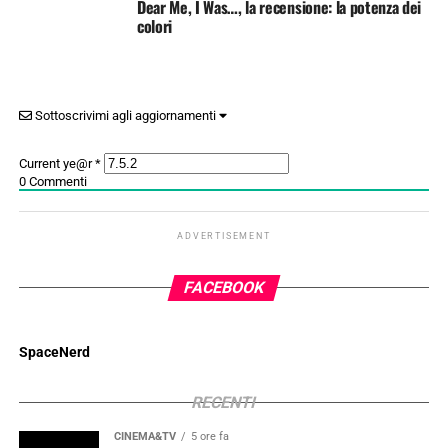
Dear Me, I Was…, la recensione: la potenza dei
colori
Sottoscrivimi agli aggiornamenti
Current ye@r
*
0
Commenti
ADVERTISEMENT
FACEBOOK
SpaceNerd
RECENTI
CINEMA&TV
5 ore fa