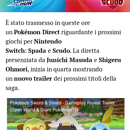
È stato trasmesso in queste ore
un
Pokémon Direct
riguardante i prossimi
giochi per
Nintendo
Switch
:
Spada
e
Scudo
. La diretta
presenziata da
Junichi Masuda
e
Shigeru
Ohmori
, inizia in quarta mostrando
un
nuovo trailer
dei prossimi titoli della
saga.
Pokémon Sword & Shield - Gameplay Reveal Trailer
(Open World & Giant Pokémon??)