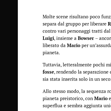
Molte scene risultano poco funz
separa dal gruppo per liberare
R
contro vari personaggi tratti da
Luigi
, insieme a
Bowser
– ancor
liberato da
Mario
per un’assurda
pianeta.
Tuttavia, letteralmente pochi m
fosse
, rendendo la separazione
sia stata inserita solo in un s
Allo stesso modo, la sequenza ro
pianeta preistorico, con
Mario
superflua e sembra aggiunta un