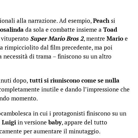
ionali alla narrazione. Ad esempio,
Peach
si
osalinda
da sola e combatte insieme a
Toad
l vituperato
Super Mario Bros 2
, mentre
Mario
e
a rimpicciolito dal film precedente, ma poi
 necessità di trama – finiscono su un altro
inuti dopo,
tutti si riuniscono come se nulla
 completamente inutile e dando l’impressione che
econdo momento.
cambolesca in cui i protagonisti finiscono su un
e
Luigi
in versione
baby
, appare del tutto
icamente per aumentare il minutaggio.