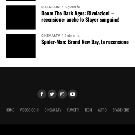
RECENSIONI
5 giorni fa
Doom The Dark Ages: Rivelazioni –
recensione: anche lo Slayer sanguina!
CINEMA&TV
2 giorni fa
Spider-Man: Brand New Day, la recensione
HOME
VIDEOGIOCHI
CINEMA&TV
FUMETTI
TECH
ALTRO
SPACENERD