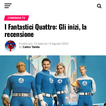
CINEMA&TV
I Fantastici Quattro: Gli inizi, la
recensione
Pubblicato
12 mesi fa
il
9 Agosto 2025
By
Carlos Tamila