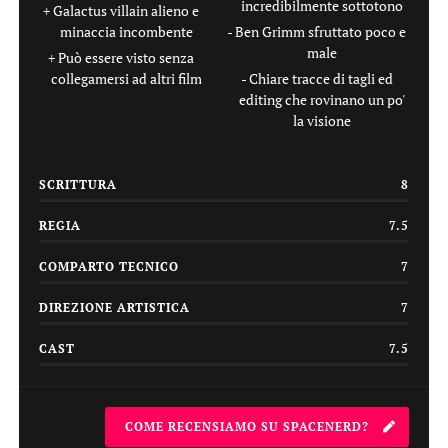
incredibilmente sottotono
Galactus villain alieno e
minaccia incombente
Ben Grimm sfruttato poco e
male
Può essere visto senza
collegamersi ad altri film
Chiare tracce di tagli ed
editing che rovinano un po'
la visione
SCRITTURA
8
REGIA
7.5
COMPARTO TECNICO
7
DIREZIONE ARTISTICA
7
CAST
7.5
COME RECENSIAMO SU SPACENERD?