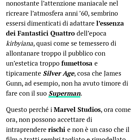
nonostante l’attenzione maniacale nel
ricreare l’atmosfera anni ’60, sembrino
essersi dimenticati di adattare
l’essenza
dei Fantastici Quattro
dell’epoca
kirbyiana
, quasi come se temessero di
allontanare troppo il pubblico con
un’estetica troppo
fumettosa
e
tipicamente
Silver Age
, cosa che James
Gunn, ad esempio, non ha avuto timore di
fare con il suo
Superman
.
Questo perché i
Marvel Studios
, ora come
ora, non possono accettare di
intraprendere
rischi
e non è un caso che il
film a tratti sembri tagliato e rimodellato