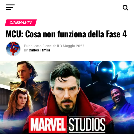
CINEMA&TV
MCU: Cosa non funziona della Fase 4
Pubblicato
3 anni fa
il
3 Maggio 2023
By
Carlos Tamila