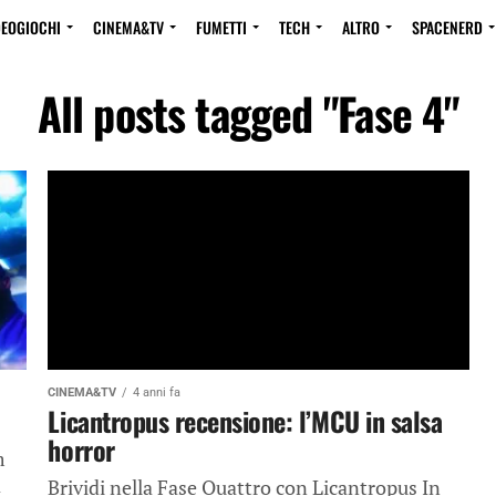
DEOGIOCHI
CINEMA&TV
FUMETTI
TECH
ALTRO
SPACENERD
All posts tagged "Fase 4"
CINEMA&TV
4 anni fa
Licantropus recensione: l’MCU in salsa
horror
m
a
Brividi nella Fase Quattro con Licantropus In