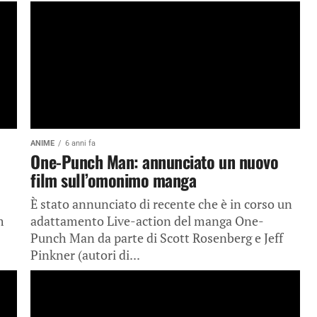
ANIME
6 anni fa
One-Punch Man: annunciato un nuovo
film sull’omonimo manga
È stato annunciato di recente che è in corso un
m
adattamento Live-action del manga One-
Punch Man da parte di Scott Rosenberg e Jeff
Pinkner (autori di...