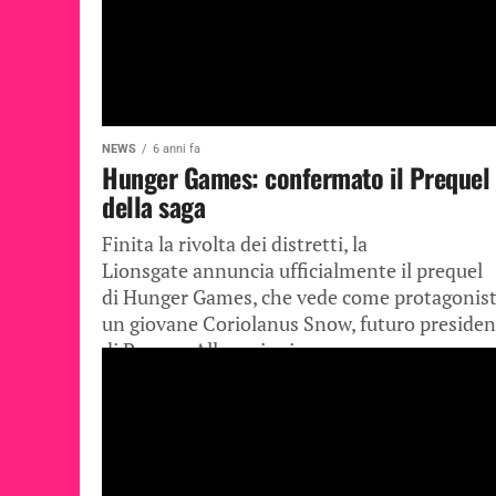
NEWS
6 anni fa
Hunger Games: confermato il Prequel
della saga
Finita la rivolta dei distretti, la
Lionsgate annuncia ufficialmente il prequel
di Hunger Games, che vede come protagonis
un giovane Coriolanus Snow, futuro presiden
di Panem. Alla regia ci...