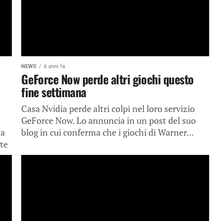
NEWS
6 anni fa
GeForce Now perde altri giochi questo
fine settimana
Casa Nvidia perde altri colpi nel loro servizio
GeForce Now. Lo annuncia in un post del suo
ta
blog in cui conferma che i giochi di Warner...
te