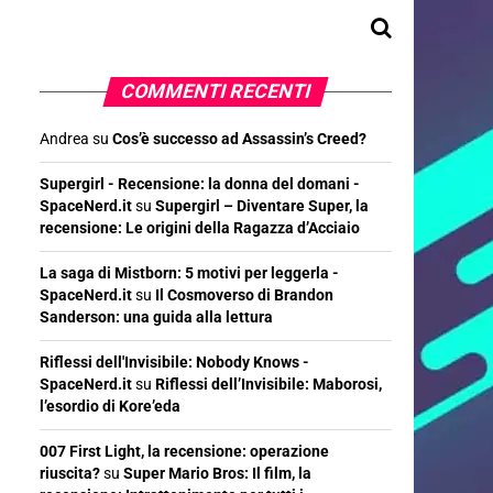
COMMENTI RECENTI
Andrea
su
Cos’è successo ad Assassin’s Creed?
Supergirl - Recensione: la donna del domani -
SpaceNerd.it
su
Supergirl – Diventare Super, la
recensione: Le origini della Ragazza d’Acciaio
La saga di Mistborn: 5 motivi per leggerla -
SpaceNerd.it
su
Il Cosmoverso di Brandon
Sanderson: una guida alla lettura
Riflessi dell'Invisibile: Nobody Knows -
SpaceNerd.it
su
Riflessi dell’Invisibile: Maborosi,
l’esordio di Kore’eda
007 First Light, la recensione: operazione
riuscita?
su
Super Mario Bros: Il film, la