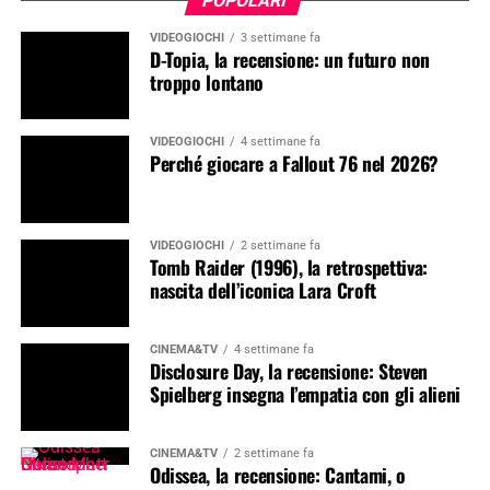
POPOLARI
VIDEOGIOCHI
3 settimane fa
D-Topia, la recensione: un futuro non
troppo lontano
VIDEOGIOCHI
4 settimane fa
Perché giocare a Fallout 76 nel 2026?
VIDEOGIOCHI
2 settimane fa
Tomb Raider (1996), la retrospettiva:
nascita dell’iconica Lara Croft
CINEMA&TV
4 settimane fa
Disclosure Day, la recensione: Steven
Spielberg insegna l’empatia con gli alieni
CINEMA&TV
2 settimane fa
Odissea, la recensione: Cantami, o