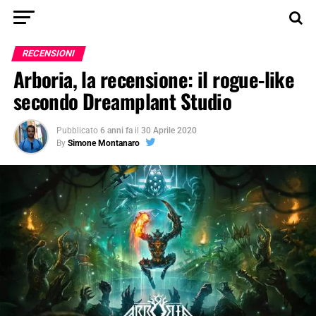
RECENSIONI
Arboria, la recensione: il rogue-like
secondo Dreamplant Studio
Pubblicato
6 anni fa
il
30 Aprile 2020
By
Simone Montanaro