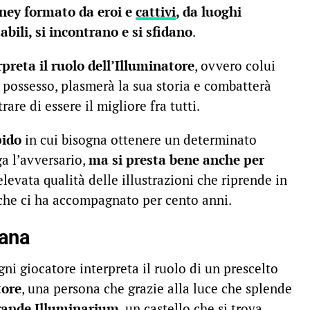
ney formato da eroi e
cattivi
, da luoghi
bili, si incontrano e si sfidano
.
preta il ruolo dell’Illuminatore
, ovvero colui
o possesso, plasmerà la sua storia e combatterà
rare di essere il migliore fra tutti.
pido
in cui bisogna ottenere un determinato
a l’avversario,
ma si presta bene anche per
elevata qualità delle illustrazioni che riprende in
y che ci ha accompagnato per cento anni.
cana
i giocatore interpreta il ruolo di un prescelto
tore
, una persona che grazie alla luce che splende
rande Illuminarium
, un castello che si trova