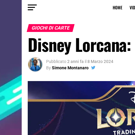
HOME
VI
GIOCHI DI CARTE
Disney Lorcana: 
Pubblicato
2 anni fa
il
8 Marzo 2024
By
Simone Montanaro