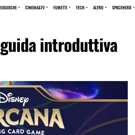
DEOGIOCHI
CINEMA&TV
FUMETTI
TECH
ALTRO
SPACENERD
guida introduttiva