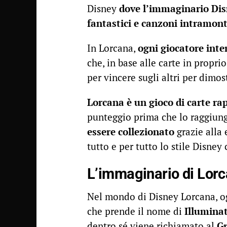
Disney
dove l’immaginario Dis
fantastici e canzoni intramonta
In Lorcana,
ogni giocatore inter
che, in base alle carte in propri
per vincere sugli altri per dimost
Lorcana è un gioco di carte ra
punteggio prima che lo raggiung
essere collezionato
grazie alla 
tutto e per tutto lo stile Disne
L’immaginario di Lor
Nel mondo di Disney Lorcana, ogn
che prende il nome di
Illumina
dentro sé viene richiamato al
G