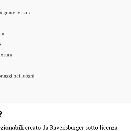
egnare le carte
rta
e
entura
onaggi nei luoghi
?
ezionabili
creato da Ravensburger sotto licenza