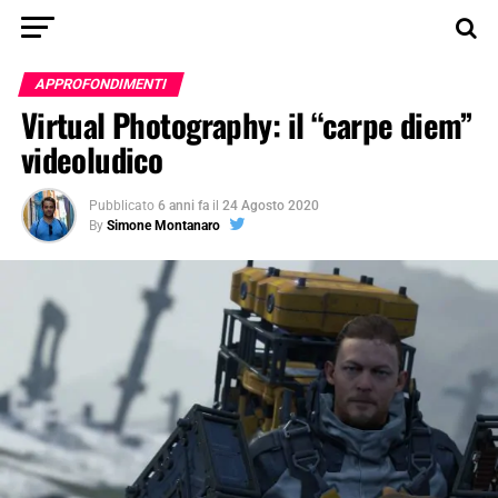
APPROFONDIMENTI
Virtual Photography: il “carpe diem”
videoludico
Pubblicato
6 anni fa
il
24 Agosto 2020
By
Simone Montanaro