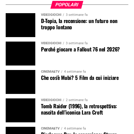
POPOLARI
VIDEOGIOCHI
3 settimane fa
D-Topia, la recensione: un futuro non
troppo lontano
VIDEOGIOCHI
3 settimane fa
Perché giocare a Fallout 76 nel 2026?
CINEMA&TV
4 settimane fa
Che cos’è Mubi? 5 Film da cui iniziare
VIDEOGIOCHI
2 settimane fa
Tomb Raider (1996), la retrospettiva:
nascita dell’iconica Lara Croft
CINEMA&TV
4 settimane fa