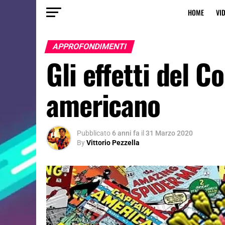
HOME
VI
APPROFONDIMENTI
Gli effetti del 
americano
Pubblicato
6 anni fa
il
31 Marzo 2020
By
Vittorio Pezzella