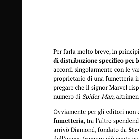
Per farla molto breve, in princi
di distribuzione specifico per 
accordi singolarmente con le var
proprietario di una fumetteria i
pregare che il signor Marvel ri
numero di
Spider-Man
, altrime
Ovviamente per gli editori non e
fumetteria
, tra l’altro spenden
arrivò Diamond, fondato da
Ste
dell’epoca (sempre più gente vol