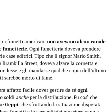
pio i fumetti americani
non avevano alcun canale
le fumetterie
. Ogni fumetteria doveva prendere
ie case editrici. Tipo che il signor Mario Smith,
n Brambilla Street, doveva alzare la cornetta e
spondesse e gli mandasse qualche copia dell’ultimo
nti sarebbe morto di fame.
ra affatto facile dover gestire da sé
ogni
do soldi
anche
per la distribuzione. Fu così che
ve Geppi
, che sfruttando la situazione disperata
eva fumetti e le case editrici non riuscivano a