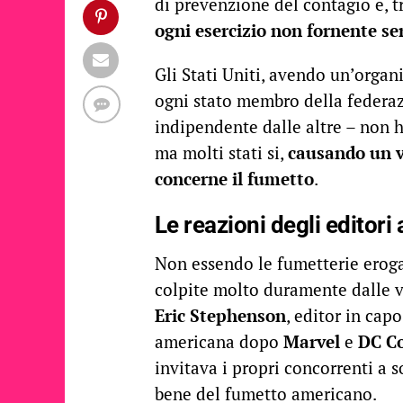
di prevenzione del contagio e, t
ogni esercizio non fornente se
Gli Stati Uniti, avendo un’organ
ogni stato membro della federazi
indipendente dalle altre – non h
ma molti stati si,
causando un v
concerne il fumetto
.
Le reazioni degli editori
Non essendo le fumetterie erogat
colpite molto duramente dalle v
Eric Stephenson
, editor in cap
americana dopo
Marvel
e
DC C
invitava i propri concorrenti a s
bene del fumetto americano.