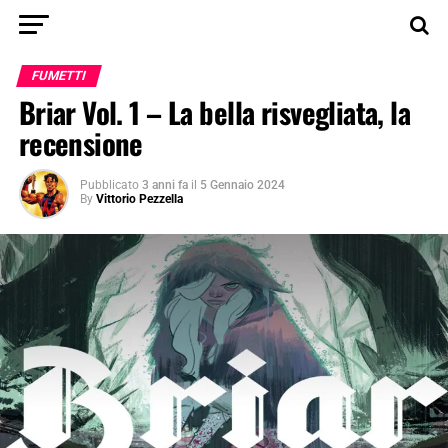
FUMETTI
Briar Vol. 1 – La bella risvegliata, la
recensione
Pubblicato
3 anni fa
il
5 Gennaio 2024
By
Vittorio Pezzella