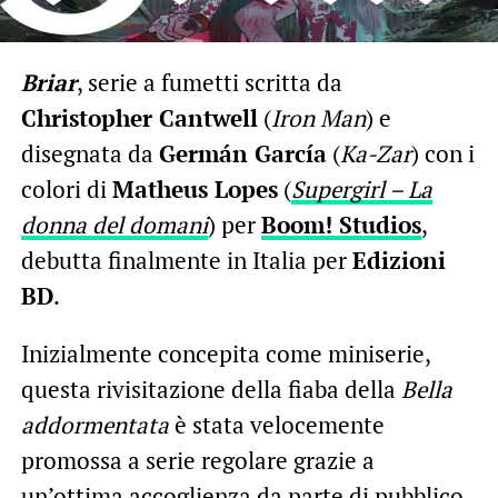
Briar
, serie a fumetti scritta da
Christopher Cantwell
(
Iron Man
) e
disegnata da
Germán García
(
Ka-Zar
) con i
colori di
Matheus Lopes
(
Supergirl – La
donna del domani
) per
Boom! Studios
,
debutta finalmente in Italia per
Edizioni
BD
.
Inizialmente concepita come miniserie,
questa rivisitazione della fiaba della
Bella
addormentata
è stata velocemente
promossa a serie regolare grazie a
un’ottima accoglienza da parte di pubblico