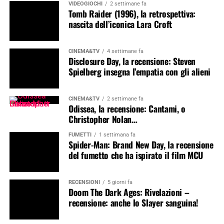
VIDEOGIOCHI
2 settimane fa
Tomb Raider (1996), la retrospettiva:
nascita dell’iconica Lara Croft
CINEMA&TV
4 settimane fa
Disclosure Day, la recensione: Steven
Spielberg insegna l’empatia con gli alieni
CINEMA&TV
2 settimane fa
Odissea, la recensione: Cantami, o
Christopher Nolan…
FUMETTI
1 settimana fa
Spider-Man: Brand New Day, la recensione
del fumetto che ha ispirato il film MCU
RECENSIONI
5 giorni fa
Doom The Dark Ages: Rivelazioni –
recensione: anche lo Slayer sanguina!