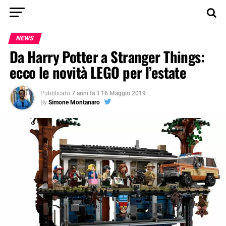
NEWS
Da Harry Potter a Stranger Things:
ecco le novità LEGO per l’estate
Pubblicato
7 anni fa
il
16 Maggio 2019
By
Simone Montanaro