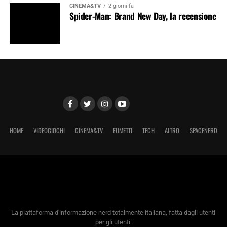
CINEMA&TV
2 giorni fa
Spider-Man: Brand New Day, la recensione
HOME
VIDEOGIOCHI
CINEMA&TV
FUMETTI
TECH
ALTRO
SPACENERD
La piattaforma d'informazione nerd totalmente italiana, fatta dagli utenti
per gli utenti: