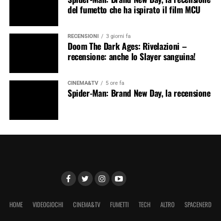
del fumetto che ha ispirato il film MCU
RECENSIONI
3 giorni fa
Doom The Dark Ages: Rivelazioni –
recensione: anche lo Slayer sanguina!
CINEMA&TV
5 ore fa
Spider-Man: Brand New Day, la recensione
HOME
VIDEOGIOCHI
CINEMA&TV
FUMETTI
TECH
ALTRO
SPACENERD