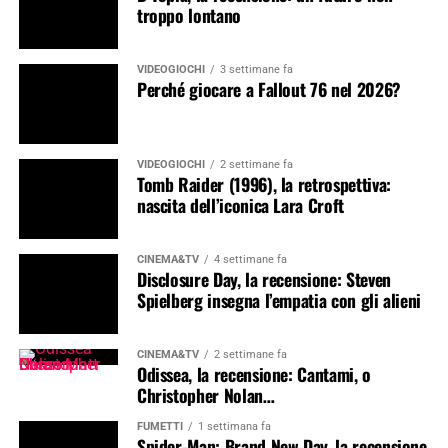
troppo lontano
VIDEOGIOCHI
3 settimane fa
Perché giocare a Fallout 76 nel 2026?
VIDEOGIOCHI
2 settimane fa
Tomb Raider (1996), la retrospettiva:
nascita dell’iconica Lara Croft
CINEMA&TV
4 settimane fa
Disclosure Day, la recensione: Steven
Spielberg insegna l’empatia con gli alieni
CINEMA&TV
2 settimane fa
Odissea, la recensione: Cantami, o
Christopher Nolan…
FUMETTI
1 settimana fa
Spider-Man: Brand New Day, la recensione