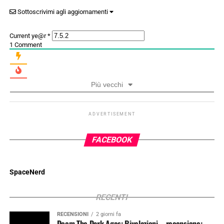
Sottoscrivimi agli aggiornamenti
Current ye@r
*
1
Comment
Più vecchi
ADVERTISEMENT
FACEBOOK
SpaceNerd
RECENTI
RECENSIONI
2 giorni fa
Doom The Dark Ages: Rivelazioni – recensione: