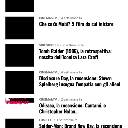
CINEMA&TV
4 settimane fa
Che cos’è Mubi? 5 Film da cui iniziare
VIDEOGIOCHI
2 settimane fa
Tomb Raider (1996), la retrospettiva:
nascita dell’iconica Lara Croft
CINEMA&TV
4 settimane fa
Disclosure Day, la recensione: Steven
Spielberg insegna l’empatia con gli alieni
CINEMA&TV
2 settimane fa
Odissea, la recensione: Cantami, o
Christopher Nolan…
FUMETTI
1 settimana fa
Spider-Man: Brand New Day, la recensione