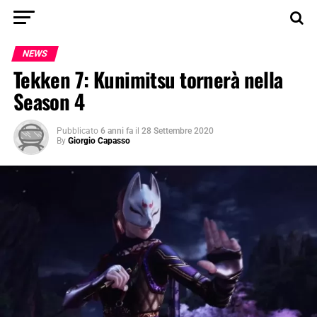
NEWS
Tekken 7: Kunimitsu tornerà nella
Season 4
Pubblicato
6 anni fa
il
28 Settembre 2020
By
Giorgio Capasso