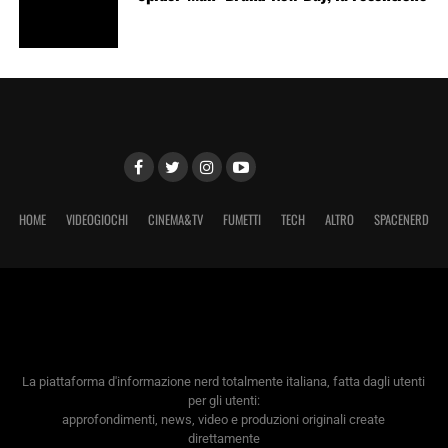
HOME
VIDEOGIOCHI
CINEMA&TV
FUMETTI
TECH
ALTRO
SPACENERD
La piattaforma d'informazione nerd totalmente italiana, fatta dagli utenti
per gli utenti:
approfondimenti, news, video e produzioni originali create
direttamente