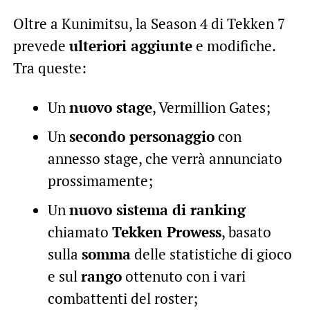
Oltre a Kunimitsu, la Season 4 di Tekken 7
prevede
ulteriori aggiunte
e modifiche.
Tra queste:
Un
nuovo stage
, Vermillion Gates;
Un
secondo personaggio
con
annesso stage, che verrà annunciato
prossimamente;
Un
nuovo sistema di ranking
chiamato
Tekken Prowess
, basato
sulla
somma
delle statistiche di gioco
e sul
rango
ottenuto con i vari
combattenti del roster;