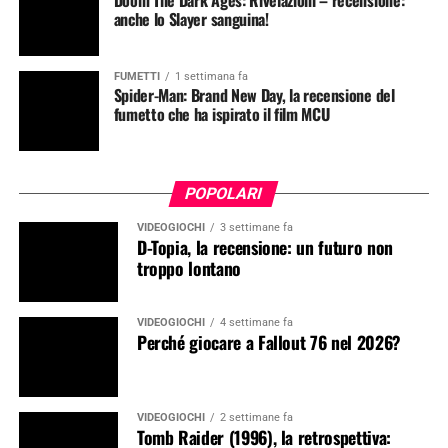
Doom The Dark Ages: Rivelazioni – recensione:
anche lo Slayer sanguina!
FUMETTI
1 settimana fa
Spider-Man: Brand New Day, la recensione del
fumetto che ha ispirato il film MCU
POPOLARI
VIDEOGIOCHI
3 settimane fa
D-Topia, la recensione: un futuro non
troppo lontano
VIDEOGIOCHI
4 settimane fa
Perché giocare a Fallout 76 nel 2026?
VIDEOGIOCHI
2 settimane fa
Tomb Raider (1996), la retrospettiva: