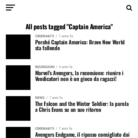
All posts tagged "Captain America"
CINEMA&TV
1 anno fa
Perché Captain America: Brave New World
sta fallendo
RECENSIONI
6 anni fa
Marvel’s Avengers, la recensione: riunire i
Vendicatori non è un gioco da ragazzi!
NEWS
7 anni fa
The Falcon and the Winter Soldier: la parola
a Chris Evans su un suo ritorno
CINEMA&TV
7 anni fa
Avengers Endgame, il ripasso consigliato dai