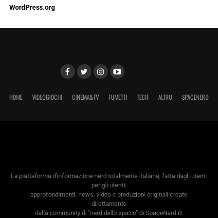
WordPress.org
HOME
VIDEOGIOCHI
CINEMA&TV
FUMETTI
TECH
ALTRO
SPACENERD
La piattaforma d'informazione nerd totalmente italiana, fatta dagli utenti
per gli utenti:
approfondimenti, news, video e produzioni originali create
direttamente
dalla community di "nerd dello spazio" di SpaceNerd.it!