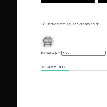
Google Stadia Pro: annunciati i titoli
Google
gratuiti di febbraio 2020
verran
corso
Sottoscrivimi agli aggiornamenti
Current ye@r
*
0
COMMENTI