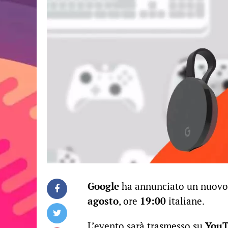
Google
ha annunciato un nuovo
agosto
, ore
19:00
italiane.
L’evento sarà trasmesso su
You