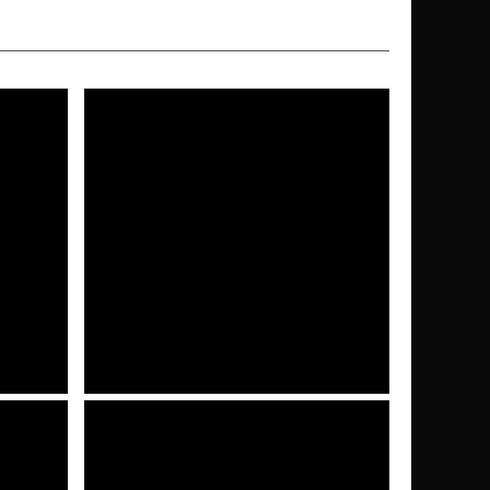
CINEMA&TV
4 settimane fa
ttiva:
Disclosure Day, la recensione: Steven
Spielberg insegna l’empatia con gli
alieni