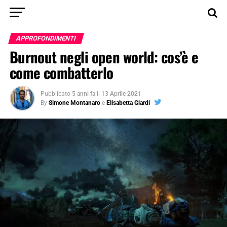
APPROFONDIMENTI
Burnout negli open world: cos’è e
come combatterlo
Pubblicato
5 anni fa
il
13 Aprile 2021
By
Simone Montanaro
e
Elisabetta Giardi