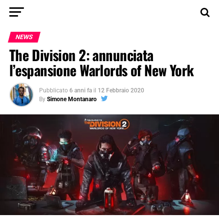
NEWS
The Division 2: annunciata
l’espansione Warlords of New York
Pubblicato
6 anni fa
il
12 Febbraio 2020
By
Simone Montanaro