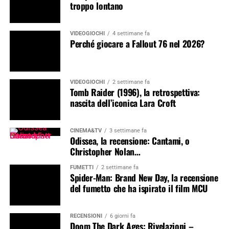
troppo lontano
VIDEOGIOCHI
4 settimane fa
Perché giocare a Fallout 76 nel 2026?
VIDEOGIOCHI
2 settimane fa
Tomb Raider (1996), la retrospettiva:
nascita dell’iconica Lara Croft
CINEMA&TV
3 settimane fa
Odissea, la recensione: Cantami, o
Christopher Nolan…
FUMETTI
2 settimane fa
Spider-Man: Brand New Day, la recensione
del fumetto che ha ispirato il film MCU
RECENSIONI
6 giorni fa
Doom The Dark Ages: Rivelazioni –