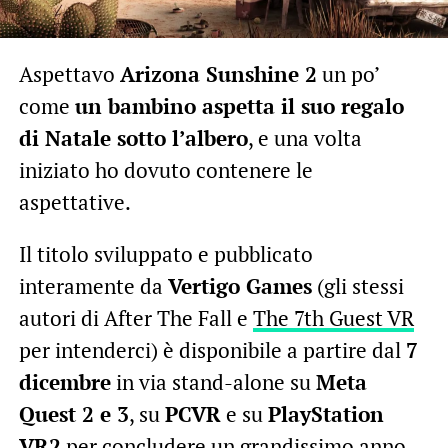
Aspettavo
Arizona Sunshine 2
un po’
come
un bambino aspetta il suo regalo
di Natale sotto l’albero
, e una volta
iniziato ho dovuto contenere le
aspettative.
Il titolo sviluppato e pubblicato
interamente da
Vertigo Games
(gli stessi
autori di After The Fall e
The 7th Guest VR
per intenderci) è disponibile a partire dal
7
dicembre
in via stand-alone su
Meta
Quest 2 e 3
, su
PCVR
e su
PlayStation
VR2
per concludere un grandissimo anno