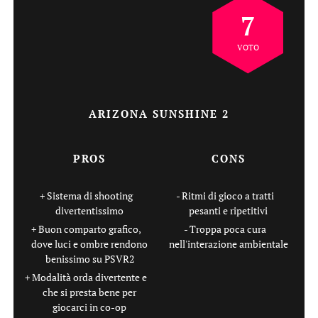
7
VOTO
ARIZONA SUNSHINE 2
PROS
CONS
Sistema di shooting
Ritmi di gioco a tratti
divertentissimo
pesanti e ripetitivi
Buon comparto grafico,
Troppa poca cura
dove luci e ombre rendono
nell'interazione ambientale
benissimo su PSVR2
Modalità orda divertente e
che si presta bene per
giocarci in co-op