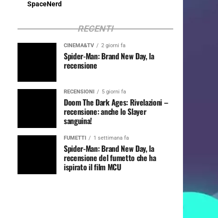
SpaceNerd
RECENTI
CINEMA&TV
2 giorni fa
Spider-Man: Brand New Day, la
recensione
RECENSIONI
5 giorni fa
Doom The Dark Ages: Rivelazioni –
recensione: anche lo Slayer
sanguina!
FUMETTI
1 settimana fa
Spider-Man: Brand New Day, la
recensione del fumetto che ha
ispirato il film MCU