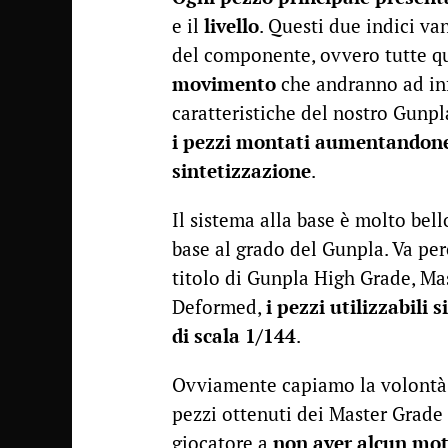
e il
livello
. Questi due indici va
del componente, ovvero tutte q
movimento
che andranno ad inf
caratteristiche del nostro Gunpla
i pezzi montati aumentandone il
sintetizzazione
.
Il sistema alla base è molto bell
base al grado del Gunpla. Va per
titolo di Gunpla High Grade, Ma
Deformed,
i pezzi utilizzabili
di scala 1/144
.
Ovviamente capiamo la volontà d
pezzi ottenuti dei Master Grade 
giocatore a
non aver alcun moti