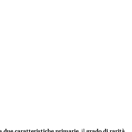
a due caratteristiche primarie
, il
grado di rarità