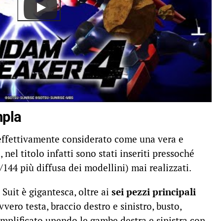
npla
effettivamente considerato come una vera e
nel titolo infatti sono stati inseriti pressoché
/144 più diffusa dei modellini) mai realizzati.
Suit è gigantesca, oltre ai
sei pezzi principali
ovvero testa, braccio destro e sinistro, busto,
emplificato unendo le gambe destra e sinistra con