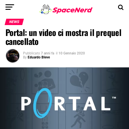
NEWS
Portal: un video ci mostra il prequel
cancellato
Pubblicato
7 anni fa
il
10 Gennaio 2020
By
Eduardo Bleve