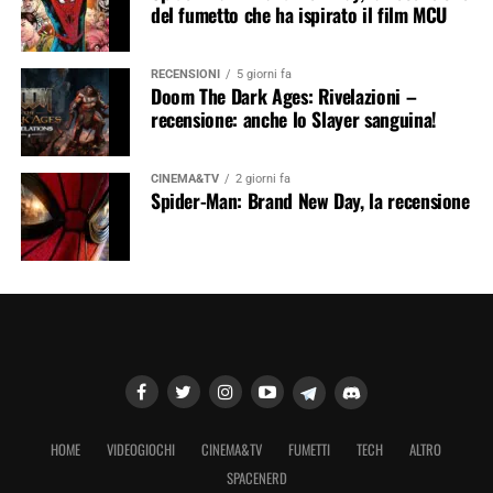
del fumetto che ha ispirato il film MCU
RECENSIONI
5 giorni fa
Doom The Dark Ages: Rivelazioni –
recensione: anche lo Slayer sanguina!
CINEMA&TV
2 giorni fa
Spider-Man: Brand New Day, la recensione
HOME
VIDEOGIOCHI
CINEMA&TV
FUMETTI
TECH
ALTRO
SPACENERD