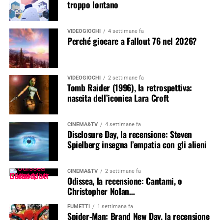
troppo lontano
VIDEOGIOCHI
4 settimane fa
Perché giocare a Fallout 76 nel 2026?
VIDEOGIOCHI
2 settimane fa
Tomb Raider (1996), la retrospettiva:
nascita dell’iconica Lara Croft
CINEMA&TV
4 settimane fa
Disclosure Day, la recensione: Steven
Spielberg insegna l’empatia con gli alieni
CINEMA&TV
2 settimane fa
Odissea, la recensione: Cantami, o
Christopher Nolan…
FUMETTI
1 settimana fa
Spider-Man: Brand New Day, la recensione