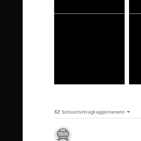
I 20 migliori Anime del 2024
Chi è 
succes
della 
Musica e anime: l’arte delle colonne
Billie
sonore
Die”,
Bond
Sottoscrivimi agli aggiornamenti