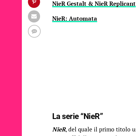
NieR Gestalt & NieR Replicant
NieR: Automata
La serie “NieR”
NieR
, del quale il primo titolo 