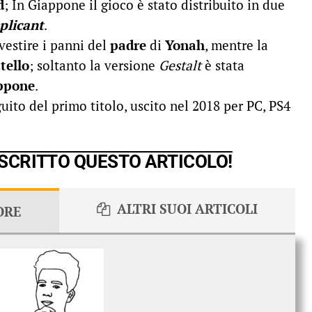
d
; In Giappone il gioco è stato distribuito in due
plicant
.
vestire i panni del
padre
di
Yonah
, mentre la
atello
; soltanto la versione
Gestalt
è stata
ppone
.
eguito del primo titolo, uscito nel 2018 per PC, PS4
 SCRITTO QUESTO ARTICOLO!
ALTRI SUOI ARTICOLI
ORE