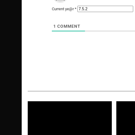
Current ye@r
*
1
COMMENT