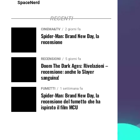
SpaceNerd
RECENTI
CINEMA&TV
2 giorni fa
Spider-Man: Brand New Day, la
recensione
RECENSIONI
5 giorni fa
Doom The Dark Ages: Rivelazioni –
recensione: anche lo Slayer
sanguina!
FUMETTI
1 settimana fa
Spider-Man: Brand New Day, la
recensione del fumetto che ha
ispirato il film MCU