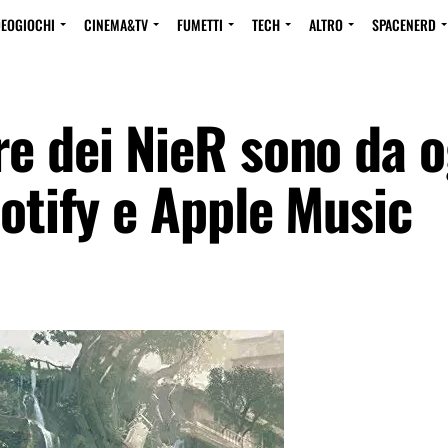
DEOGIOCHI
CINEMA&TV
FUMETTI
TECH
ALTRO
SPACENERD
re dei NieR sono da o
potify e Apple Music