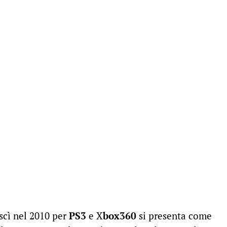
uscì nel 2010 per
PS3
e X
box360
si presenta come