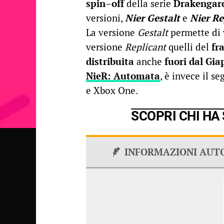
spin
–
off
della serie
Drakengar
versioni,
Nier Gestalt
e
Nier Re
La versione
Gestalt
permette di 
versione
Replicant
quelli del
fr
distribuita
anche
fuori
dal
Gia
NieR: Automata
, è invece il s
e Xbox One.
SCOPRI CHI HA
INFORMAZIONI AUT