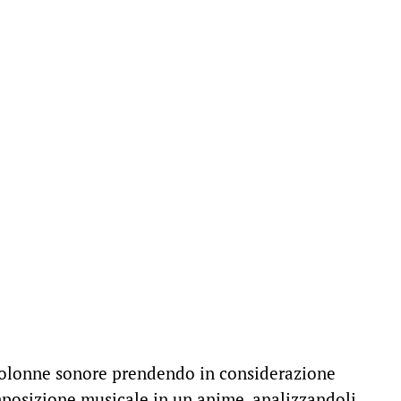
colonne sonore prendendo in considerazione
mposizione musicale in un anime, analizzandoli