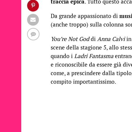
traccia epica
. Tutto questo acc
Da grande appassionato di
mus
(anche troppo) sulla colonna so
You’re Not God
di
Anna Calvi
i
scene della stagione 5, allo ste
quando i
Ladri Fantasma
entran
e riconoscibile da essere già di
come, a prescindere dalla tipolo
compito importantissimo.