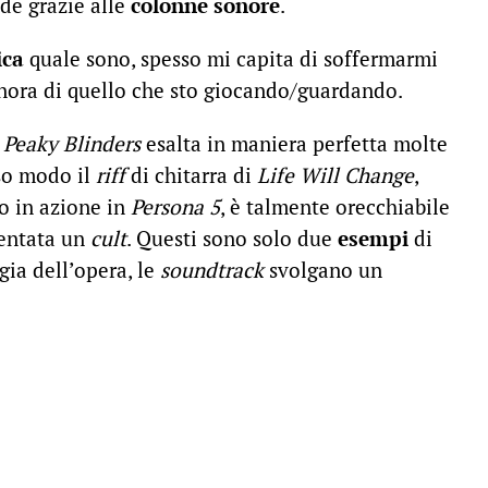
ade grazie alle
colonne sonore
.
ica
quale sono, spesso mi capita di soffermarmi
nora di quello che sto giocando/guardando.
n
Peaky Blinders
esalta in maniera perfetta molte
sso modo il
riff
di chitarra di
Life Will Change
,
o in azione in
Persona 5
, è talmente orecchiabile
ventata un
cult
. Questi sono solo due
esempi
di
gia dell’opera, le
soundtrack
svolgano un