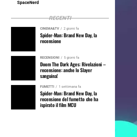
SpaceNerd
RECENTI
CINEMA&TV
2 giorni fa
Spider-Man: Brand New Day, la
recensione
RECENSIONI
5 giorni fa
Doom The Dark Ages: Rivelazioni –
recensione: anche lo Slayer
sanguina!
FUMETTI
1 settimana fa
Spider-Man: Brand New Day, la
recensione del fumetto che ha
ispirato il film MCU