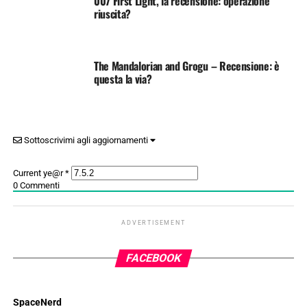
007 First Light, la recensione: operazione
riuscita?
The Mandalorian and Grogu – Recensione: è
questa la via?
Sottoscrivimi agli aggiornamenti
Current ye@r
*
0
Commenti
ADVERTISEMENT
FACEBOOK
SpaceNerd