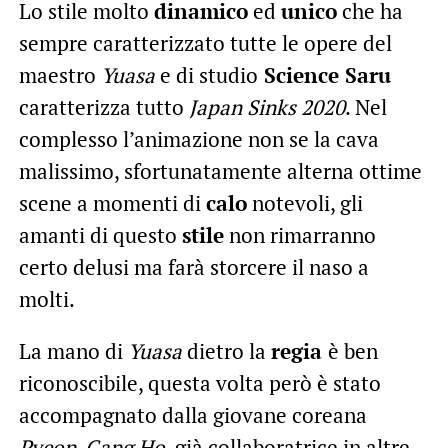
Lo stile molto
dinamico
ed
unico
che ha
sempre caratterizzato tutte le opere del
maestro
Yuasa
e di studio
Science Saru
caratterizza tutto
Japan Sinks 2020
. Nel
complesso l’animazione non se la cava
malissimo, sfortunatamente alterna ottime
scene a momenti di
calo
notevoli, gli
amanti di questo
stile
non rimarranno
certo delusi ma farà storcere il naso a
molti.
La mano di
Yuasa
dietro la
regia
è ben
riconoscibile, questa volta però è stato
accompagnato dalla giovane coreana
Pyeon-Gang Ho
, già collaboratrice in altre