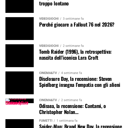
troppo lontano
VIDEOGIOCHI
3 settimane fa
Perché giocare a Fallout 76 nel 2026?
VIDEOGIOCHI
2 settimane fa
Tomb Raider (1996), la retrospettiva:
nascita dell’iconica Lara Croft
CINEMA&TV
4 settimane fa
Disclosure Day, la recensione: Steven
Spielberg insegna l’empatia con gli alieni
CINEMA&TV
2 settimane fa
Odissea, la recensione: Cantami, o
Christopher Nolan…
FUMETTI
1 settimana fa
Spider-Man: Brand New Day, la recensione