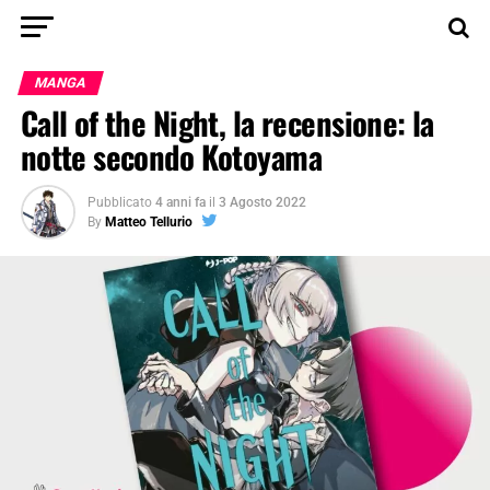
MANGA
Call of the Night, la recensione: la
notte secondo Kotoyama
Pubblicato
4 anni fa
il
3 Agosto 2022
By
Matteo Tellurio