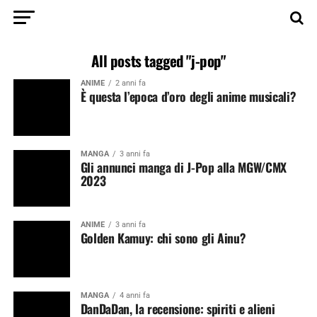
All posts tagged "j-pop"
ANIME
2 anni fa
È questa l’epoca d’oro degli anime musicali?
MANGA
3 anni fa
Gli annunci manga di J-Pop alla MGW/CMX
2023
ANIME
3 anni fa
Golden Kamuy: chi sono gli Ainu?
MANGA
4 anni fa
DanDaDan, la recensione: spiriti e alieni