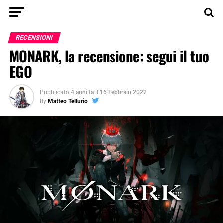
RECENSIONI
MONARK, la recensione: segui il tuo
EGO
Pubblicato
4 anni fa
il
16 Febbraio 2022
By
Matteo Tellurio