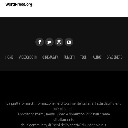
WordPress.org
HOME
VIDEOGIOCHI
CINEMA&TV
FUMETTI
TECH
ALTRO
SPACENERD
La piattaforma d'informazione nerd totalmente italiana, fatta dagli utenti
per gli utenti:
approfondimenti, news, video e produzioni originali create
direttamente
dalla community di "nerd dello spazio" di SpaceNerd.it!