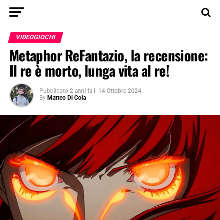
VIDEOGIOCHI
Metaphor ReFantazio, la recensione:
Il re è morto, lunga vita al re!
Pubblicato
2 anni fa
il
14 Ottobre 2024
By
Matteo Di Cola