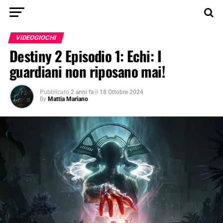
VIDEOGIOCHI
Destiny 2 Episodio 1: Echi: I
guardiani non riposano mai!
Pubblicato
2 anni fa
il
18 Ottobre 2024
By
Mattia Mariano