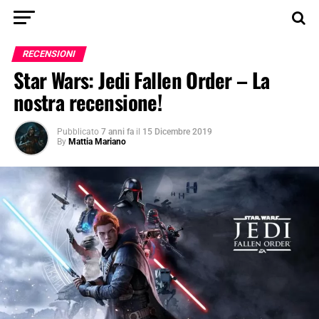
RECENSIONI
Star Wars: Jedi Fallen Order – La
nostra recensione!
Pubblicato
7 anni fa
il
15 Dicembre 2019
By
Mattia Mariano