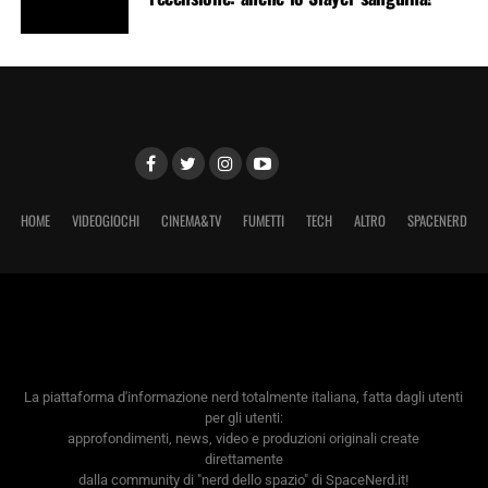
HOME
VIDEOGIOCHI
CINEMA&TV
FUMETTI
TECH
ALTRO
SPACENERD
La piattaforma d'informazione nerd totalmente italiana, fatta dagli utenti
per gli utenti:
approfondimenti, news, video e produzioni originali create
direttamente
dalla community di "nerd dello spazio" di SpaceNerd.it!