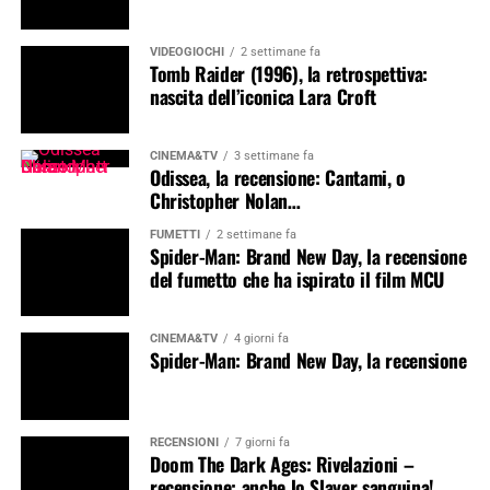
VIDEOGIOCHI
2 settimane fa
Tomb Raider (1996), la retrospettiva:
nascita dell’iconica Lara Croft
CINEMA&TV
3 settimane fa
Odissea, la recensione: Cantami, o
Christopher Nolan…
FUMETTI
2 settimane fa
Spider-Man: Brand New Day, la recensione
del fumetto che ha ispirato il film MCU
CINEMA&TV
4 giorni fa
Spider-Man: Brand New Day, la recensione
RECENSIONI
7 giorni fa
Doom The Dark Ages: Rivelazioni –
recensione: anche lo Slayer sanguina!