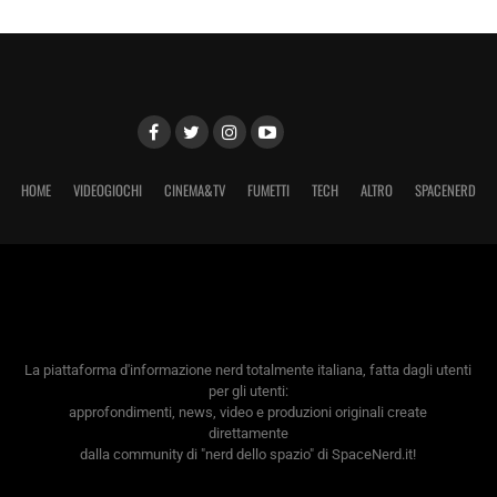
HOME
VIDEOGIOCHI
CINEMA&TV
FUMETTI
TECH
ALTRO
SPACENERD
La piattaforma d'informazione nerd totalmente italiana, fatta dagli utenti
per gli utenti:
approfondimenti, news, video e produzioni originali create
direttamente
dalla community di "nerd dello spazio" di SpaceNerd.it!