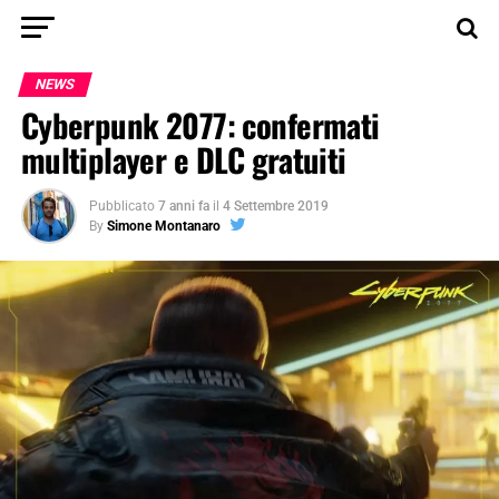
NEWS
Cyberpunk 2077: confermati
multiplayer e DLC gratuiti
Pubblicato
7 anni fa
il
4 Settembre 2019
By
Simone Montanaro