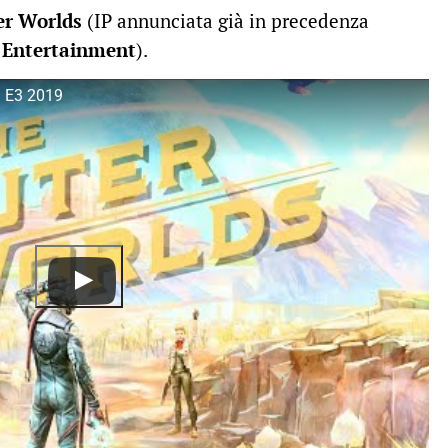
er Worlds
(IP annunciata già in precedenza
 Entertainment
).
| E3 2019