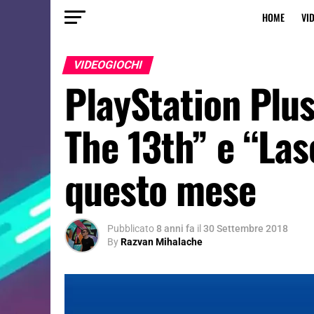
HOME
VI
VIDEOGIOCHI
PlayStation Plus
The 13th” e “Lase
questo mese
Pubblicato
8 anni fa
il
30 Settembre 2018
By
Razvan Mihalache