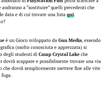
 abbonato di
PlayStation Plus
potrà scaricare a
 andranno a “sostituire” quelli precedenti che
le data e di cui trovate una lista
qui
.
do?
ame
è un Gioco sviluppato da
Gun Media
, essendo
grafica (molto conosciuta e apprezzata) si
o degli studenti di
Camp Crystal Lake
che
ller dovrà scappare e possibilmente trovare una via
sso che dovrà semplicemente mettere fine alle vite
 fuga.