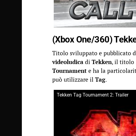
(Xbox One/360) Tekk
Titolo sviluppato e pubblicato 
videoludica
di
Tekken
, il titol
Tournament
e ha la particolari
può utilizzare il
Tag
.
Tekken Tag Tournament 2: Trailer