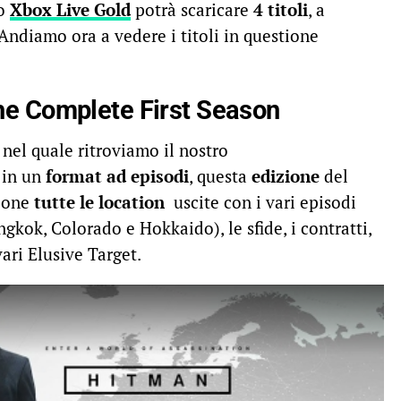
to
Xbox Live Gold
potrà scaricare
4 titoli
, a
 Andiamo ora a vedere i titoli in questione
he Complete First Season
nel quale ritroviamo il nostro
 in un
format ad episodi
, questa
edizione
del
zione
tutte le location
uscite con i vari episodi
gkok, Colorado e Hokkaido), le sfide, i contratti,
vari Elusive Target.