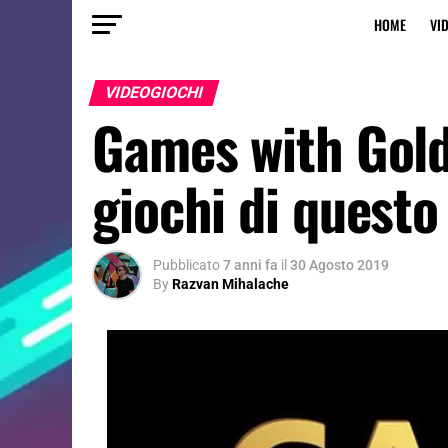
HOME
VI
VIDEOGIOCHI
Games with Gold
giochi di quest
Pubblicato
7 anni fa
il
30 Agosto 2019
By
Razvan Mihalache