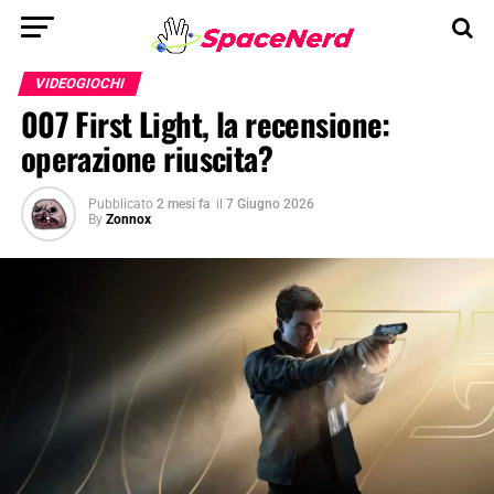
VIDEOGIOCHI
007 First Light, la recensione:
operazione riuscita?
Pubblicato
2 mesi fa
il
7 Giugno 2026
By
Zonnox