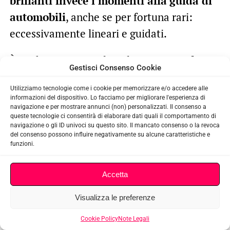
brillanti invece i momenti alla
guida di
automobili
, anche se per fortuna rari:
eccessivamente lineari e guidati.
È evidente quanto il risultato non sia frutto
Gestisci Consenso Cookie
soltanto dell’ispirazione ad alcuni degli
Utilizziamo tecnologie come i cookie per memorizzare e/o accedere alle
action-adventure più influenti degli ultimi
informazioni del dispositivo. Lo facciamo per migliorare l'esperienza di
anni, come gli
Uncharted
di Naughty Dog o
navigazione e per mostrare annunci (non) personalizzati. Il consenso a
queste tecnologie ci consentirà di elaborare dati quali il comportamento di
Max Payne
di Remedy, ma anche del
navigazione o gli ID univoci su questo sito. Il mancato consenso o la revoca
del consenso possono influire negativamente su alcune caratteristiche e
recupero di quanto imparato dalle vecchie
funzioni.
produzioni più frenetiche della compagnia,
come la duologia di
Kane & Lynch
e il
Accetta
tanto controverso
Hitman: Absolution
.
Visualizza le preferenze
Cookie Policy
Note Legali