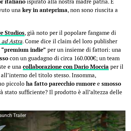
r italiano
ispirato alla nostra madre patria. E
evuto una
key in anteprima
, non sono riuscita a
e Studios
, già noto per il popolare fangame di
 ad Astra
. Come dice il claim del loro publisher
n
“premium indie”
per un insieme di fattori: una
sso
con un guadagno di circa 160.000€; un team
ste e una
collaborazione con Dario Moccia
per il
 all’interno del titolo stesso. Insomma,
uo piccolo
ha fatto parecchio rumore
e
smosso
rà stato sufficiente? Il prodotto è all’altezza delle
aunch Trailer