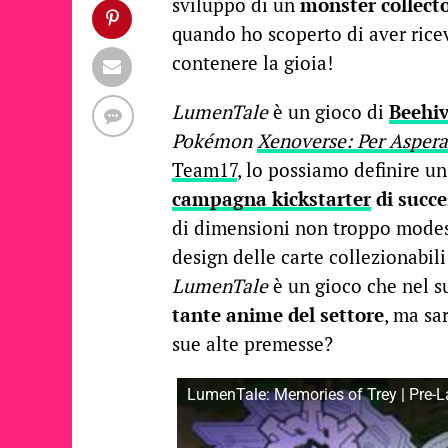
sviluppo di un
monster collecto
quando ho scoperto di aver ric
contenere la gioia!
LumenTale
è un gioco di
Beehiv
Pokémon
Xenoverse: Per Aspera
Team17
, lo possiamo definire u
campagna kickstarter
di succe
di dimensioni non troppo mode
design delle carte collezionabili
LumenTale
è un gioco che nel s
tante anime del settore
, ma sa
sue alte premesse?
LumenTale: Memories of Trey | Pre-L