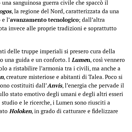
 una sanguinosa guerra civile che spaccò il
ogos
, la regione del Nord, caratterizzata da una
 e l’
avanzamento tecnologico
; dall’altra
ota invece alle proprie tradizioni e soprattutto
dati delle truppe imperiali si presero cura della
o una guida e un conforto. I
Lume
n
, così vennero
o a ristabilire l’armonia tra i civili, ma anche a
n
, creature misteriose e abitanti di Talea. Poco si
ono costituiti dall’
Anvis
, l’energia che pervade il
llo stato emotivo degli umani e degli altri esseri
 studio e le ricerche, i Lumen sono riusciti a
mato
Holoken
, in grado di catturare e fidelizzare