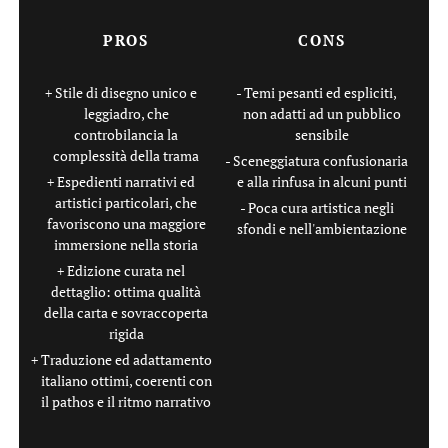
PROS
CONS
Stile di disegno unico e
Temi pesanti ed espliciti,
leggiadro, che
non adatti ad un pubblico
controbilancia la
sensibile
complessità della trama
Sceneggiatura confusionaria
Espedienti narrativi ed
e alla rinfusa in alcuni punti
artistici particolari, che
Poca cura artistica negli
favoriscono una maggiore
sfondi e nell'ambientazione
immersione nella storia
Edizione curata nel
dettaglio: ottima qualità
della carta e sovraccoperta
rigida
Traduzione ed adattamento
italiano ottimi, coerenti con
il pathos e il ritmo narrativo