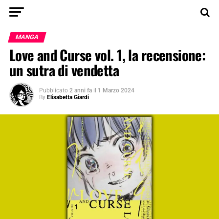
MANGA
Love and Curse vol. 1, la recensione:
un sutra di vendetta
Pubblicato
2 anni fa
il
1 Marzo 2024
By
Elisabetta Giardi