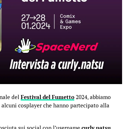
rnale del
Festival del Fumetto
2024, abbiamo
e alcuni cosplayer che hanno partecipato alla
osciuta sui social con l’username
curly.natsu
.