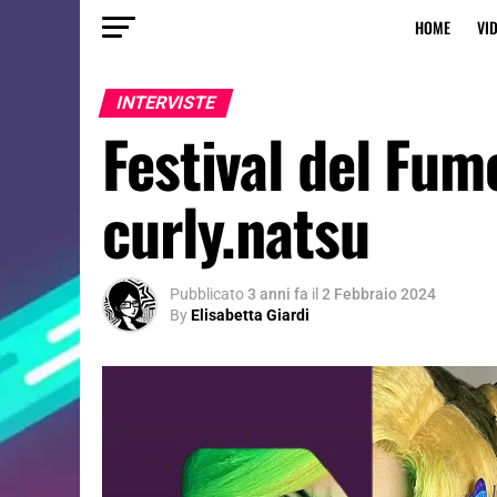
HOME
VI
INTERVISTE
Festival del Fum
curly.natsu
Pubblicato
3 anni fa
il
2 Febbraio 2024
By
Elisabetta Giardi