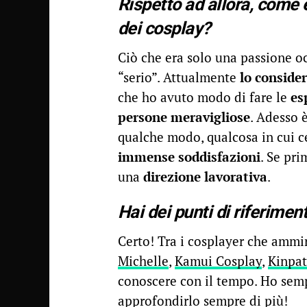
Rispetto ad allora, come 
dei cosplay?
Ciò che era solo una passione o
“serio”. Attualmente
lo conside
che ho avuto modo di fare le
es
persone meravigliose
. Adesso 
qualche modo, qualcosa in cui c
immense soddisfazioni
. Se pr
una
direzione lavorativa
.
Hai dei punti di riferimento
Certo! Tra i cosplayer che ammi
Michelle
,
Kamui Cosplay
,
Kinpat
conoscere con il tempo. Ho sem
approfondirlo sempre di più!