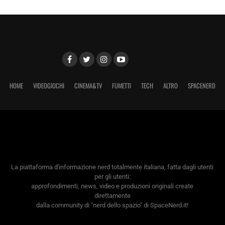
HOME
VIDEOGIOCHI
CINEMA&TV
FUMETTI
TECH
ALTRO
SPACENERD
La piattaforma d'informazione nerd totalmente italiana, fatta dagli utenti
per gli utenti:
approfondimenti, news, video e produzioni originali create
direttamente
dalla community di "nerd dello spazio" di SpaceNerd.it!