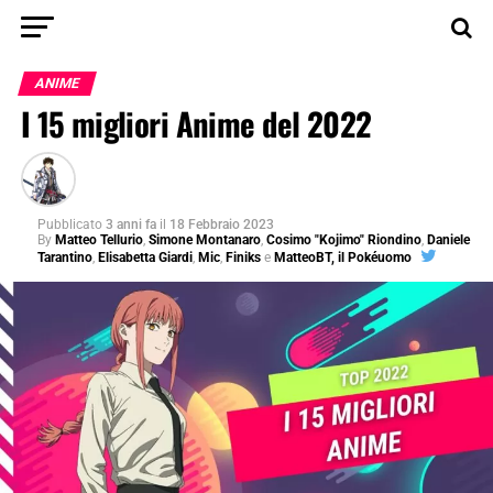
ANIME
I 15 migliori Anime del 2022
Pubblicato
3 anni fa
il
18 Febbraio 2023
By
Matteo Tellurio
,
Simone Montanaro
,
Cosimo "Kojimo" Riondino
,
Daniele
Tarantino
,
Elisabetta Giardi
,
Mic
,
Finiks
e
MatteoBT, il Pokéuomo