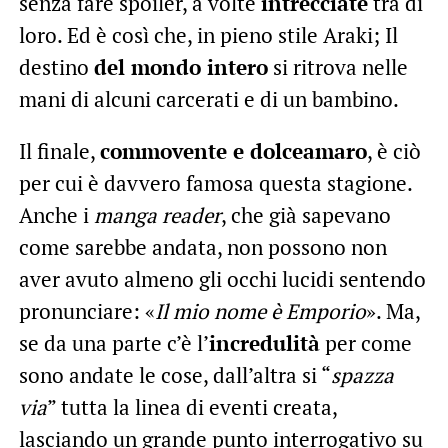
senza fare spoiler, a volte
intrecciate
tra di
loro. Ed è così che, in pieno stile Araki; Il
destino
del mondo intero
si ritrova nelle
mani di alcuni carcerati e di un bambino.
Il finale,
commovente e dolceamaro
, è ciò
per cui è davvero famosa questa stagione.
Anche i
manga reader
, che già sapevano
come sarebbe andata, non possono non
aver avuto almeno gli occhi lucidi sentendo
pronunciare: «
Il mio nome è Emporio
». Ma,
se da una parte c’è l’
incredulità
per come
sono andate le cose, dall’altra si “
spazza
via
” tutta la linea di eventi creata,
lasciando un grande punto interrogativo su